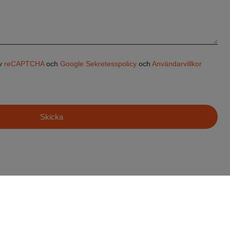
av
reCAPTCHA
och
Google Sekretesspolicy
och
Användarvillkor
Skicka