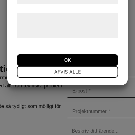
samtykke til disse formål.
Læs mere om vores brug af cookies og
behandling af persondata på vores
hjemmeside.
OK
tion AB
NØDVENDIGE
PRÆFERENCER
AFVIS ALLE
ormuläret så återkommer vi till
ed allt från tekniska problem
MARKETING
STATISTIK
de så tydligt som möjligt för