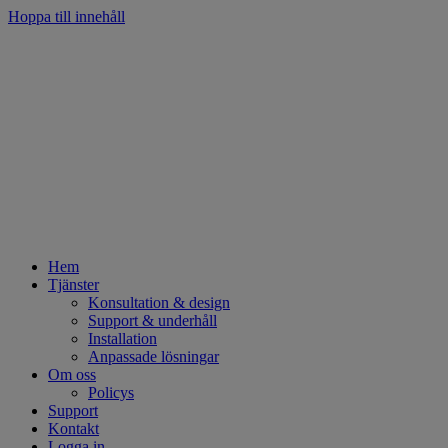
Hoppa till innehåll
Hem
Tjänster
Konsultation & design
Support & underhåll
Installation
Anpassade lösningar
Om oss
Policys
Support
Kontakt
Logga in